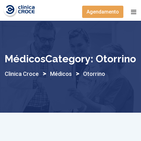
Skip
Agendamento
to
content
MédicosCategory:
Otorrino
>
>
Clinica Croce
Médicos
Otorrino