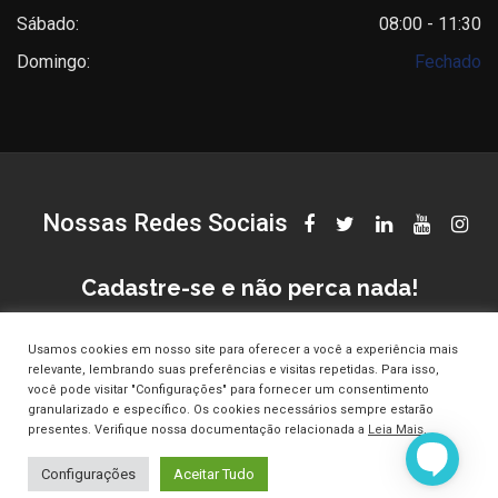
Sábado:
08:00 - 11:30
Domingo:
Fechado
Nossas Redes Sociais
Cadastre-se e não perca nada!
Usamos cookies em nosso site para oferecer a você a experiência mais
relevante, lembrando suas preferências e visitas repetidas. Para isso,
você pode visitar "Configurações" para fornecer um consentimento
granularizado e específico. Os cookies necessários sempre estarão
presentes. Verifique nossa documentação relacionada a
Leia Mais
.
© Copyright Clinica Croce 2025. Todos os direitos reservados.
Configurações
Aceitar Tudo