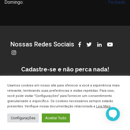
Domingo:
Fechado
Nossas Redes Sociais
Cadastre-se e não perca nada!
Usamos cookies em nosso site para oferecer a você a experiência mais
relevante, lembrando suas preferências e visitas repetidas. Para isso,
você pode visitar "Configurações" para fornecer um consentimento
granularizado e específico. Os cookies necessários sempre estarão
presentes. Verifique nossa documentação relacionada a
Leia Mais
.
© Copyright Clinica Croce 2025. Todos os direitos reservados.
Configurações
Aceitar Tudo
Acesse a nossa
Política