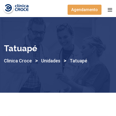
Agendamento
Tatuapé
>
>
Clinica Croce
Unidades
Tatuapé