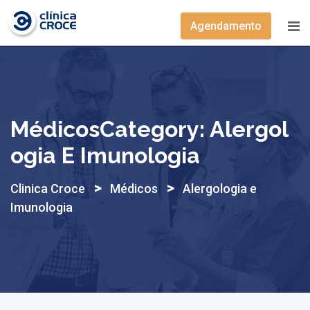
Skip
Agendamento
to
content
MédicosCategory:
Alergol
Ogia E Imunologia
>
>
Clinica Croce
Médicos
Alergologia e
Imunologia