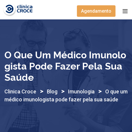
Skip
to
Agendamento
content
O Que Um Médico Imunolo
Gista Pode Fazer Pela Sua
Saúde
>
>
>
Clinica Croce
Blog
Imunologia
O que um
médico imunologista pode fazer pela sua saúde