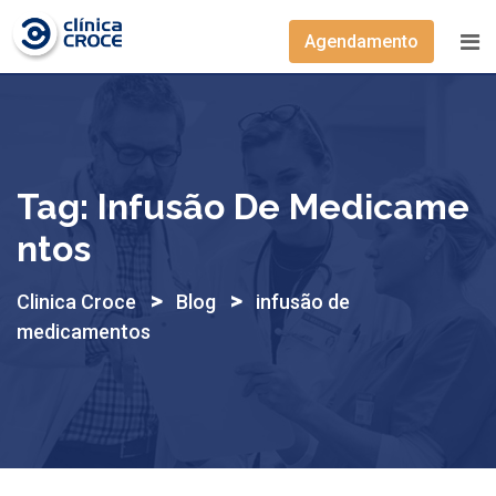
Skip
to
Agendamento
content
Tag:
Infusão De Medicame
Ntos
>
>
Clinica Croce
Blog
infusão de
medicamentos