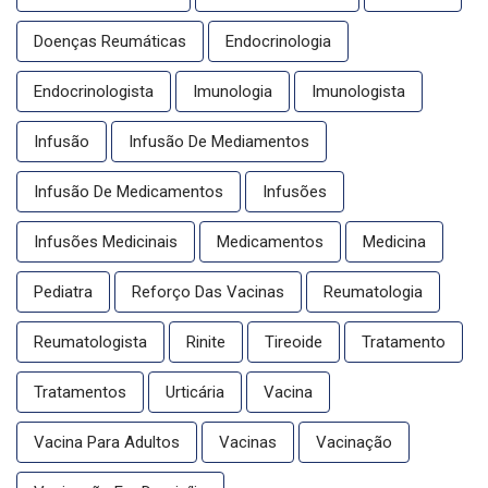
Doenças Reumáticas
Endocrinologia
Endocrinologista
Imunologia
Imunologista
Infusão
Infusão De Mediamentos
Infusão De Medicamentos
Infusões
Infusões Medicinais
Medicamentos
Medicina
Pediatra
Reforço Das Vacinas
Reumatologia
Reumatologista
Rinite
Tireoide
Tratamento
Tratamentos
Urticária
Vacina
Vacina Para Adultos
Vacinas
Vacinação