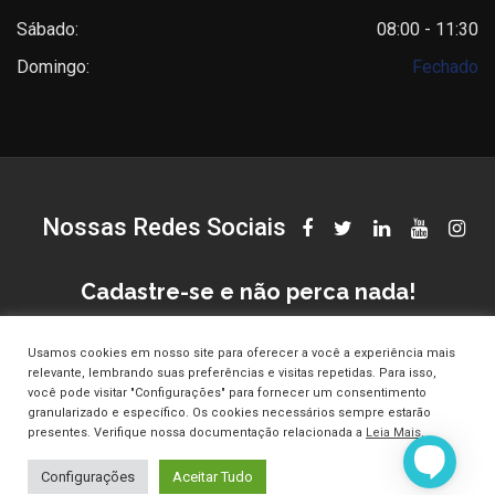
Sábado:
08:00 - 11:30
Domingo:
Fechado
Nossas Redes Sociais
Cadastre-se e não perca nada!
Usamos cookies em nosso site para oferecer a você a experiência mais
relevante, lembrando suas preferências e visitas repetidas. Para isso,
você pode visitar "Configurações" para fornecer um consentimento
granularizado e específico. Os cookies necessários sempre estarão
presentes. Verifique nossa documentação relacionada a
Leia Mais
.
© Copyright Clinica Croce 2025. Todos os direitos reservados.
Configurações
Aceitar Tudo