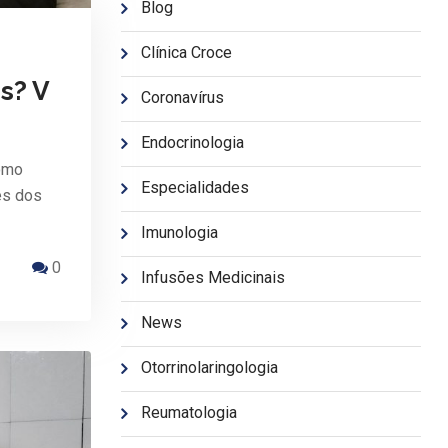
Blog
Clínica Croce
s? V
Coronavírus
Endocrinologia
como
Especialidades
es dos
Imunologia
0
Infusões Medicinais
News
Otorrinolaringologia
Reumatologia