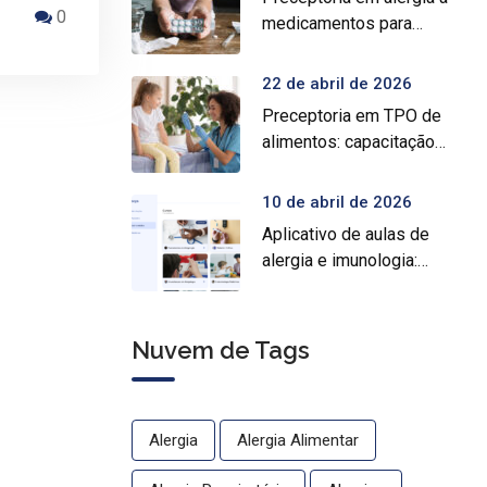
0
medicamentos para
prática médica
especializada
22 de abril de 2026
Preceptoria em TPO de
alimentos: capacitação
prática para médicos
10 de abril de 2026
Aplicativo de aulas de
alergia e imunologia:
conheça o Crocys e
estude com conteúdo
médico gratuito
Nuvem de Tags
Alergia
Alergia Alimentar