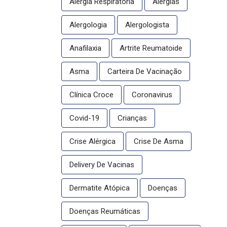
Alergia Respiratória
Alergias
Alergologia
Alergologista
Anafilaxia
Artrite Reumatoide
Asma
Carteira De Vacinação
Clínica Croce
Coronavirus
Covid-19
Crianças
Crise Alérgica
Crise De Asma
Delivery De Vacinas
Dermatite Atópica
Doenças
Doenças Reumáticas