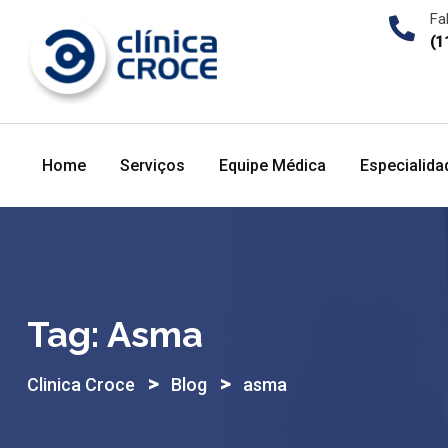
Skip
Fa
to
(1
content
Home
Serviços
Equipe Médica
Especialida
Tag:
Asma
>
>
Clinica Croce
Blog
asma