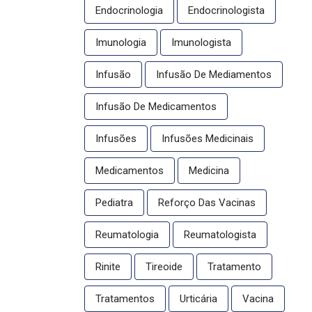
Endocrinologia
Endocrinologista
Imunologia
Imunologista
Infusão
Infusão De Mediamentos
Infusão De Medicamentos
Infusões
Infusões Medicinais
Medicamentos
Medicina
Pediatra
Reforço Das Vacinas
Reumatologia
Reumatologista
Rinite
Tireoide
Tratamento
Tratamentos
Urticária
Vacina