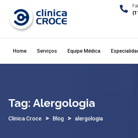
Skip
Fa
to
(1
content
Home
Serviços
Equipe Médica
Especialida
Tag:
Alergologia
>
>
Clinica Croce
Blog
alergologia