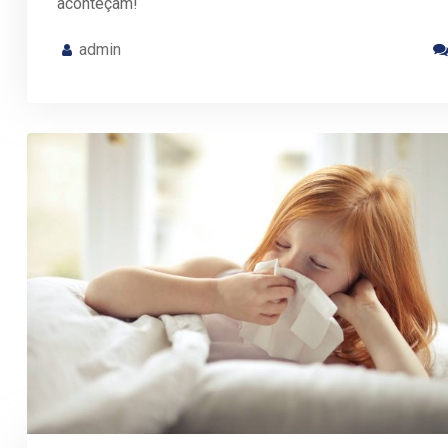
aconteçam!
admin