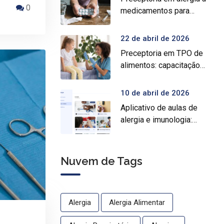
0
medicamentos para
prática médica
especializada
22 de abril de 2026
Preceptoria em TPO de
alimentos: capacitação
prática para médicos
10 de abril de 2026
Aplicativo de aulas de
alergia e imunologia:
conheça o Crocys e
estude com conteúdo
médico gratuito
Nuvem de Tags
Alergia
Alergia Alimentar