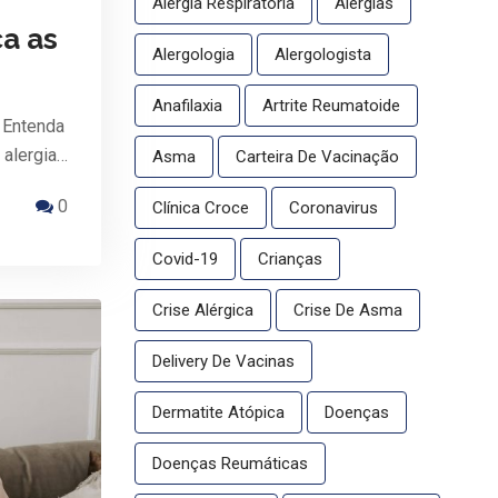
Alergia Respiratória
Alergias
ça as
Alergologia
Alergologista
Anafilaxia
Artrite Reumatoide
 Entenda
 alergia…
Asma
Carteira De Vacinação
0
Clínica Croce
Coronavirus
Covid-19
Crianças
Crise Alérgica
Crise De Asma
Delivery De Vacinas
Dermatite Atópica
Doenças
Doenças Reumáticas