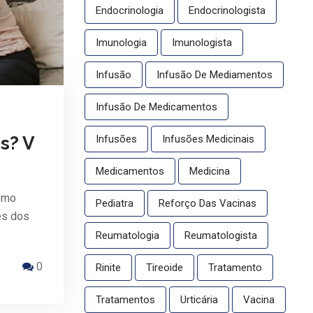
Endocrinologia
Endocrinologista
Imunologia
Imunologista
Infusão
Infusão De Mediamentos
Infusão De Medicamentos
Infusões
Infusões Medicinais
s? V
Medicamentos
Medicina
como
Pediatra
Reforço Das Vacinas
es dos
Reumatologia
Reumatologista
0
Rinite
Tireoide
Tratamento
Tratamentos
Urticária
Vacina