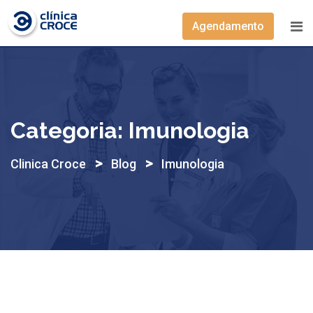
Skip
to
Agendamento
content
Categoria:
Imunologia
>
>
Clinica Croce
Blog
Imunologia