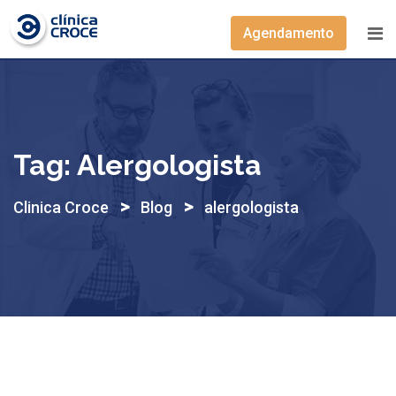
Skip
to
Agendamento
content
Tag:
Alergologista
>
>
Clinica Croce
Blog
alergologista