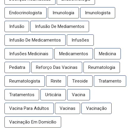
Endocrinologista
Imunologia
Imunologista
Infusão
Infusão De Mediamentos
Infusão De Medicamentos
Infusões
Infusões Medicinais
Medicamentos
Medicina
Pediatra
Reforço Das Vacinas
Reumatologia
Reumatologista
Rinite
Tireoide
Tratamento
Tratamentos
Urticária
Vacina
Vacina Para Adultos
Vacinas
Vacinação
Vacinação Em Domicílio