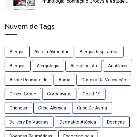
imunologia: conheça o Crocys e estude
com conteúdo médico gratuito
Nuvem de Tags
Alergia
Alergia Alimentar
Alergia Respiratória
Alergias
Alergologia
Alergologista
Anafilaxia
Artrite Reumatoide
Asma
Carteira De Vacinação
Clínica Croce
Coronavirus
Covid-19
Crianças
Crise Alérgica
Crise De Asma
Delivery De Vacinas
Dermatite Atópica
Doenças
Doenças Reumáticas
Endocrinologia