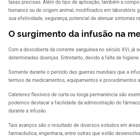
taxas precisas. Além do tipo de aplicação, também a compo
humanos ou de origem animal, modificados em laboratório g
sua efetividade, segurança, potencial de atenuar sintomas 
O surgimento da infusão na me
Com a descoberta da corrente sanguínea no século XVI, já se
determinadas doenças. Entretanto, devido à falta de higiene
Somente durante o período das guerras mundiais que a infu
termos de medicamentos, equipamentos e procedimentos ac
Cateteres flexíveis de curta ou longa permanência são exe
podemos destacar a facilidade da administração do fármaco, b
durante a infusão.
Tais avanços são o resultado de diversos estudos em áreas c
farmacêutica, engenharia, entre outras que estão desenvol