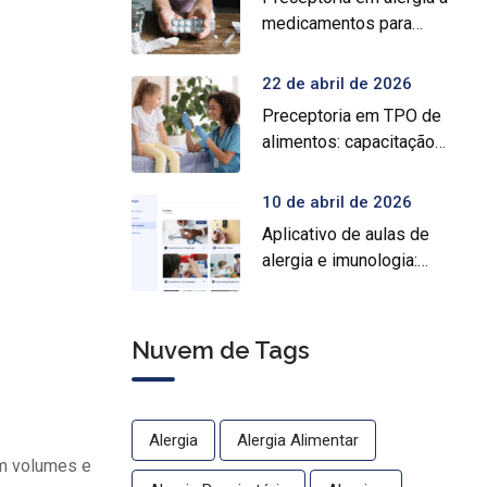
medicamentos para
prática médica
especializada
22 de abril de 2026
Preceptoria em TPO de
alimentos: capacitação
prática para médicos
10 de abril de 2026
Aplicativo de aulas de
alergia e imunologia:
conheça o Crocys e
estude com conteúdo
médico gratuito
Nuvem de Tags
Alergia
Alergia Alimentar
em volumes e