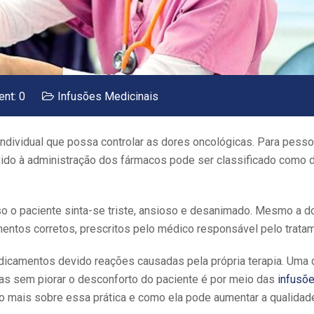
nt: 0
Infusões Medicinais
dividual que possa controlar as dores oncológicas. Para pess
ido à administração dos fármacos pode ser classificado como 
so o paciente sinta-se triste, ansioso e desanimado. Mesmo a d
ntos corretos, prescritos pelo médico responsável pelo trata
edicamentos devido reações causadas pela própria terapia. Uma
cas sem piorar o desconforto do paciente é por meio das
infusõ
co mais sobre essa prática e como ela pode aumentar a qualidad