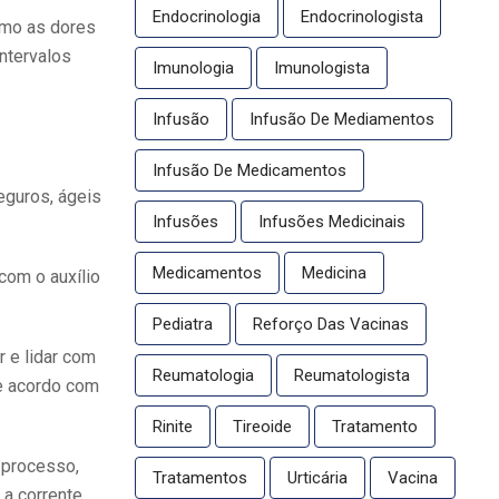
Endocrinologia
Endocrinologista
como as dores
ntervalos
Imunologia
Imunologista
Infusão
Infusão De Mediamentos
Infusão De Medicamentos
eguros, ágeis
Infusões
Infusões Medicinais
Medicamentos
Medicina
com o auxílio
Pediatra
Reforço Das Vacinas
r e lidar com
Reumatologia
Reumatologista
e acordo com
Rinite
Tireoide
Tratamento
 processo,
Tratamentos
Urticária
Vacina
 a corrente