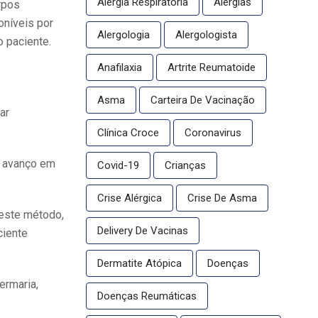
Alergia Respiratória
Alergias
rpos
oníveis por
Alergologia
Alergologista
o paciente.
Anafilaxia
Artrite Reumatoide
Asma
Carteira De Vacinação
ar
Clínica Croce
Coronavirus
r avanço em
Covid-19
Crianças
Crise Alérgica
Crise De Asma
deste método,
Delivery De Vacinas
ciente
Dermatite Atópica
Doenças
ermaria,
Doenças Reumáticas