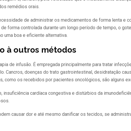
os remédios orais.
cessidade de administrar os medicamentos de forma lenta e co
 de forma controlada durante um longo período de tempo, o got
uma boa e eficiente alternativa.
o à outros métodos
pia de infusão. É empregada principalmente para tratar infecçõ
o. Cancros, doenças do trato gastrointestinal, desidratação cau
ves, como os recebidos por pacientes oncológicos, são alguns e
, insuficiência cardíaca congestiva e distúrbios da imunodefici
osos.
podem causar dor e até mesmo danificar os tecidos, se administ