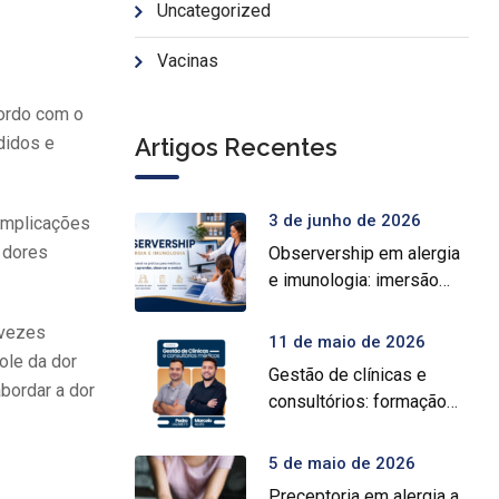
Uncategorized
Vacinas
cordo com o
didos e
Artigos Recentes
3 de junho de 2026
 implicações
 dores
Observership em alergia
e imunologia: imersão
prática para médicos
 vezes
11 de maio de 2026
ole da dor
Gestão de clínicas e
bordar a dor
consultórios: formação
intensiva para médicos
5 de maio de 2026
Preceptoria em alergia a