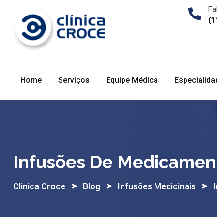
Skip
Fa
to
(1
content
Home
Serviços
Equipe Médica
Especialida
Infusões De Medicament
>
>
>
Clinica Croce
Blog
Infusões Medicinais