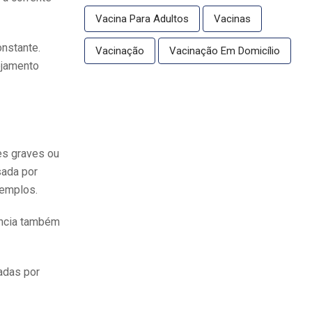
Vacina Para Adultos
Vacinas
nstante.
Vacinação
Vacinação Em Domicílio
ejamento
es graves ou
sada por
xemplos.
ência também
radas por