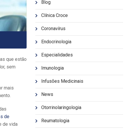
Blog
Clínica Croce
Coronavírus
Endocrinologia
Especialidades
oas que estão
dor, sem
Imunologia
Infusões Medicinais
or mais
News
mento.
Otorrinolaringologia
 das
es de
Reumatologia
e de vida