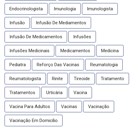
Endocrinologista
Imunologia
Imunologista
Infusão
Infusão De Mediamentos
Infusão De Medicamentos
Infusões
Infusões Medicinais
Medicamentos
Medicina
Pediatra
Reforço Das Vacinas
Reumatologia
Reumatologista
Rinite
Tireoide
Tratamento
Tratamentos
Urticária
Vacina
Vacina Para Adultos
Vacinas
Vacinação
Vacinação Em Domicílio