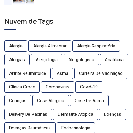
com conteúdo médico gratuito
Nuvem de Tags
Alergia
Alergia Alimentar
Alergia Respiratória
Alergias
Alergologia
Alergologista
Anafilaxia
Artrite Reumatoide
Asma
Carteira De Vacinação
Clínica Croce
Coronavirus
Covid-19
Crianças
Crise Alérgica
Crise De Asma
Delivery De Vacinas
Dermatite Atópica
Doenças
Doenças Reumáticas
Endocrinologia