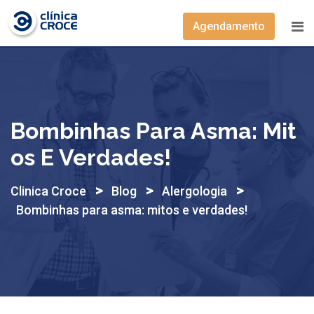
Skip
to
Agendamento
content
Bombinhas Para Asma: Mit
Os E Verdades!
>
>
>
Clinica Croce
Blog
Alergologia
Bombinhas para asma: mitos e verdades!