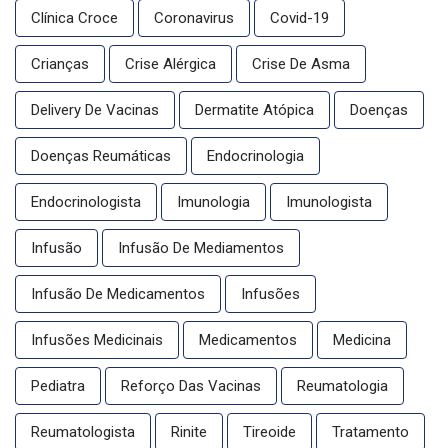
Clínica Croce
Coronavirus
Covid-19
Crianças
Crise Alérgica
Crise De Asma
Delivery De Vacinas
Dermatite Atópica
Doenças
Doenças Reumáticas
Endocrinologia
Endocrinologista
Imunologia
Imunologista
Infusão
Infusão De Mediamentos
Infusão De Medicamentos
Infusões
Infusões Medicinais
Medicamentos
Medicina
Pediatra
Reforço Das Vacinas
Reumatologia
Reumatologista
Rinite
Tireoide
Tratamento