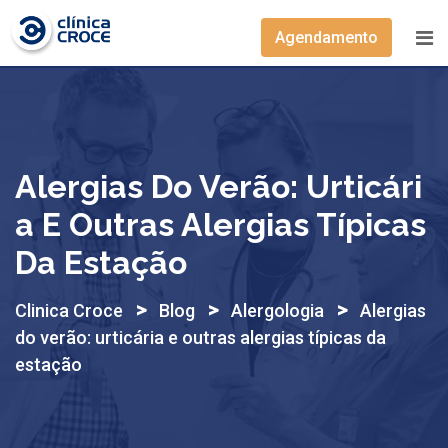
Skip
to
Agendamento
content
Alergias Do Verão: Urticári
A E Outras Alergias Típicas
Da Estação
>
>
>
Clinica Croce
Blog
Alergologia
Alergias
do verão: urticária e outras alergias típicas da
estação