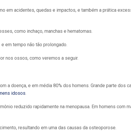
omo em acidentes, quedas e impactos, e também a prática exces
esses, como inchaço, manchas e hematomas.
de e em tempo não tão prolongado.
or nos ossos, como veremos a seguir.
 com a doença, e em média 80% dos homens. Grande parte dos c
mens idosos
.
, hormônio reduzido rapidamente na menopausa. Em homens com m
ecimento, resultando em uma das causas da osteoporose.