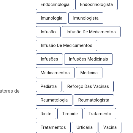
Endocrinologia
Endocrinologista
Imunologia
Imunologista
Infusão
Infusão De Mediamentos
Infusão De Medicamentos
Infusões
Infusões Medicinais
Medicamentos
Medicina
Pediatra
Reforço Das Vacinas
atores de
Reumatologia
Reumatologista
Rinite
Tireoide
Tratamento
Tratamentos
Urticária
Vacina