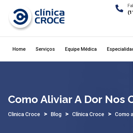
Skip
Fa
to
(1
content
Home
Serviços
Equipe Médica
Especialida
Como Aliviar A Dor Nos
>
>
>
Clinica Croce
Blog
Clínica Croce
Como al