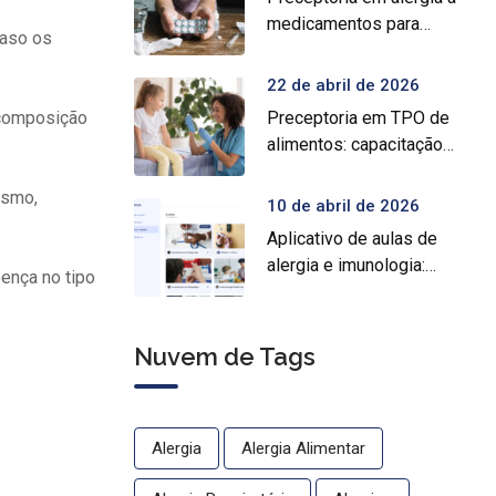
medicamentos para
caso os
prática médica
especializada
22 de abril de 2026
Preceptoria em TPO de
ecomposição
alimentos: capacitação
prática para médicos
ismo,
10 de abril de 2026
Aplicativo de aulas de
alergia e imunologia:
ença no tipo
conheça o Crocys e
estude com conteúdo
médico gratuito
Nuvem de Tags
Alergia
Alergia Alimentar