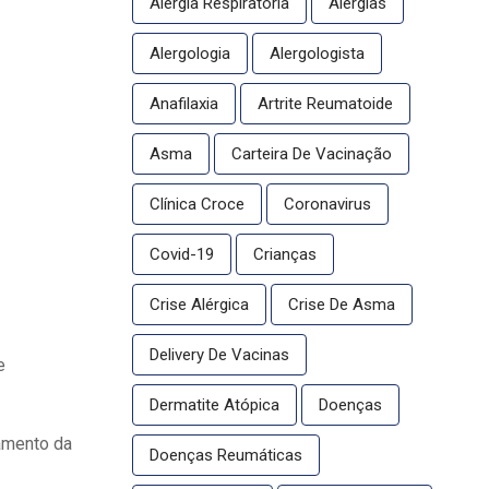
Alergia Respiratória
Alergias
Alergologia
Alergologista
Anafilaxia
Artrite Reumatoide
Asma
Carteira De Vacinação
Clínica Croce
Coronavirus
Covid-19
Crianças
Crise Alérgica
Crise De Asma
Delivery De Vacinas
e
Dermatite Atópica
Doenças
amento da
Doenças Reumáticas