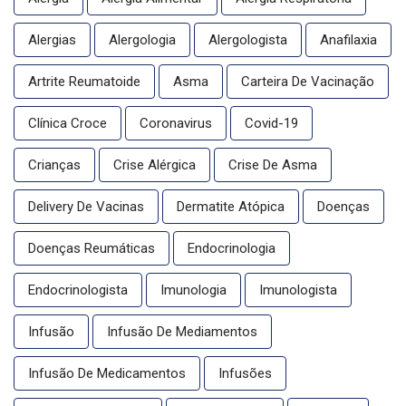
Alergias
Alergologia
Alergologista
Anafilaxia
Artrite Reumatoide
Asma
Carteira De Vacinação
Clínica Croce
Coronavirus
Covid-19
Crianças
Crise Alérgica
Crise De Asma
Delivery De Vacinas
Dermatite Atópica
Doenças
Doenças Reumáticas
Endocrinologia
Endocrinologista
Imunologia
Imunologista
Infusão
Infusão De Mediamentos
Infusão De Medicamentos
Infusões