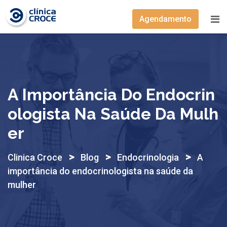
Skip
to
Agendamento
content
A Importância Do Endocrin
Ologista Na Saúde Da Mulh
Er
>
>
>
Clinica Croce
Blog
Endocrinologia
A
importância do endocrinologista na saúde da
mulher