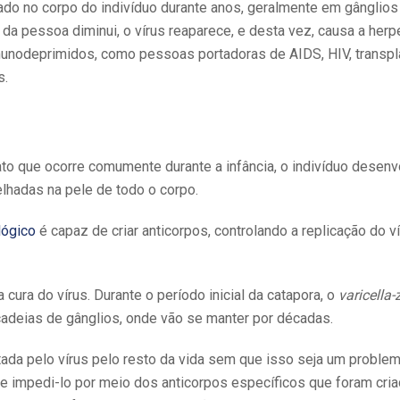
cubado no corpo do indivíduo durante anos, geralmente em gânglio
da pessoa diminui, o vírus reaparece, e desta vez, causa a herp
unodeprimidos, como pessoas portadoras de AIDS, HIV, transpl
s.
ato que ocorre comumente durante a infância, o indivíduo desenv
hadas na pele de todo o corpo.
lógico
é capaz de criar anticorpos, controlando a replicação do ví
cura do vírus. Durante o período inicial da catapora, o
varicella-
cadeias de gânglios, onde vão se manter por décadas.
da pelo vírus pelo resto da vida sem que isso seja um problema.
e impedi-lo por meio dos anticorpos específicos que foram cri