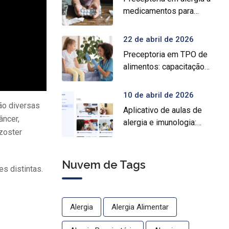
medicamentos para
prática médica
especializada
22 de abril de 2026
Preceptoria em TPO de
alimentos: capacitação
prática para médicos
10 de abril de 2026
ão diversas
Aplicativo de aulas de
âncer,
alergia e imunologia:
 zoster
conheça o Crocys e
estude com conteúdo
médico gratuito
Nuvem de Tags
s distintas.
Alergia
Alergia Alimentar