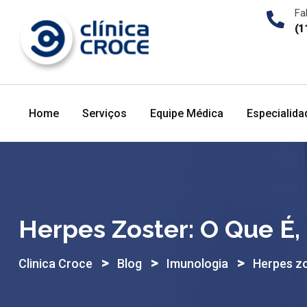
Skip
Fa
to
(1
content
Home
Serviços
Equipe Médica
Especialida
Herpes Zoster: O Que É,
>
>
>
Clinica Croce
Blog
Imunologia
Herpes zo