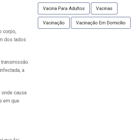
Vacina Para Adultos
Vacinas
Vacinação
Vacinação Em Domicílio
o corpo,
um dos lados
a transmissão
infectada, a
al onde causa
os em que