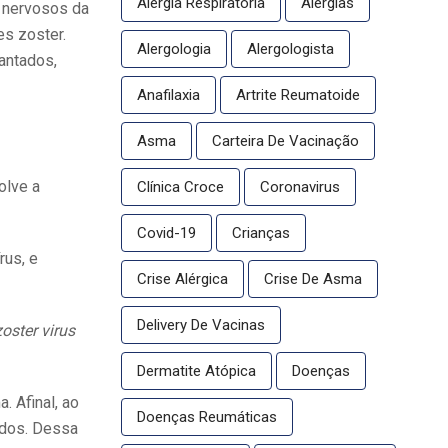
Alergia Respiratória
Alergias
s nervosos da
es zoster.
Alergologia
Alergologista
antados,
Anafilaxia
Artrite Reumatoide
Asma
Carteira De Vacinação
olve a
Clínica Croce
Coronavirus
Covid-19
Crianças
rus, e
Crise Alérgica
Crise De Asma
Delivery De Vacinas
zoster virus
Dermatite Atópica
Doenças
 Afinal, ao
Doenças Reumáticas
ados. Dessa