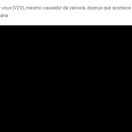
 virus
(VZV), mesmo causador da varicela, doença que acontece
ária.