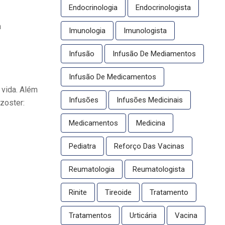
Endocrinologia
Endocrinologista
a
Imunologia
Imunologista
Infusão
Infusão De Mediamentos
Infusão De Medicamentos
vida. Além
Infusões
Infusões Medicinais
zoster:
Medicamentos
Medicina
Pediatra
Reforço Das Vacinas
Reumatologia
Reumatologista
Rinite
Tireoide
Tratamento
Tratamentos
Urticária
Vacina