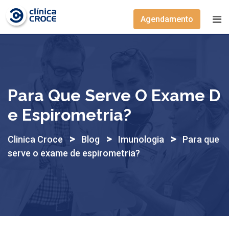
Skip
to
Agendamento
content
Para Que Serve O Exame D
E Espirometria?
>
>
>
Clinica Croce
Blog
Imunologia
Para que
serve o exame de espirometria?