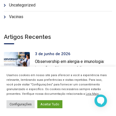
Uncategorized
Vacinas
Artigos Recentes
3 de junho de 2026
Observership em alergia e imunologia:
imersão prática para médicos
Usamos cookies em nosso site para oferecer a você a experiência mais
relevante, lembrando suas preferências e visitas repetidas. Para isso,
11 de maio de 2026
você pode visitar "Configurações" para fornecer um consentimento
Gestão de clínicas e consultórios:
granularizado e específico. Os cookies necessários sempre estarão
presentes. Verifique nossa documentação relacionada a
Leia Mais
.
formação intensiva para médicos
Configurações
Aceitar Tudo
5 de maio de 2026