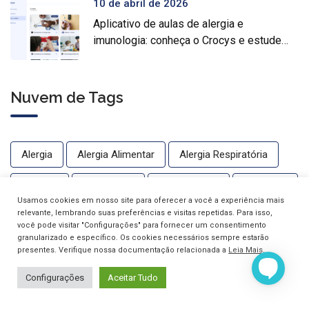
10 de abril de 2026
Aplicativo de aulas de alergia e
imunologia: conheça o Crocys e estude
com conteúdo médico gratuito
Nuvem de Tags
Alergia
Alergia Alimentar
Alergia Respiratória
Alergias
Alergologia
Alergologista
Anafilaxia
Usamos cookies em nosso site para oferecer a você a experiência mais
relevante, lembrando suas preferências e visitas repetidas. Para isso,
Artrite Reumatoide
Asma
Carteira De Vacinação
você pode visitar "Configurações" para fornecer um consentimento
granularizado e específico. Os cookies necessários sempre estarão
Clínica Croce
Coronavirus
Covid-19
presentes. Verifique nossa documentação relacionada a
Leia Mais
.
Configurações
Aceitar Tudo
Crianças
Crise Alérgica
Crise De Asma