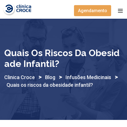
Skip
to
Agendamento
content
Quais Os Riscos Da Obesid
Ade Infantil?
>
>
>
Clinica Croce
Blog
Infusões Medicinais
Quais os riscos da obesidade infantil?