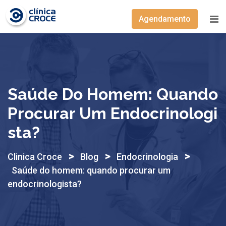
Skip
to
Agendamento
content
Saúde Do Homem: Quando
Procurar Um Endocrinologi
Sta?
>
>
>
Clinica Croce
Blog
Endocrinologia
Saúde do homem: quando procurar um
endocrinologista?