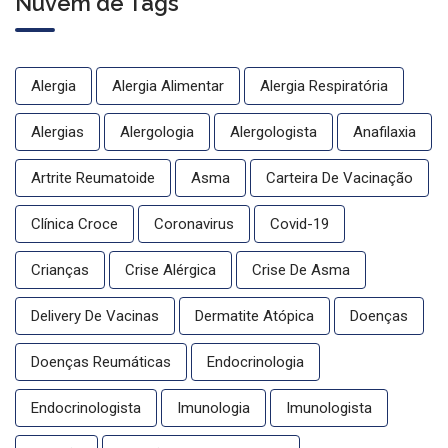
Nuvem de Tags
Alergia
Alergia Alimentar
Alergia Respiratória
Alergias
Alergologia
Alergologista
Anafilaxia
Artrite Reumatoide
Asma
Carteira De Vacinação
Clínica Croce
Coronavirus
Covid-19
Crianças
Crise Alérgica
Crise De Asma
Delivery De Vacinas
Dermatite Atópica
Doenças
Doenças Reumáticas
Endocrinologia
Endocrinologista
Imunologia
Imunologista