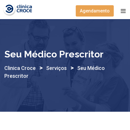
Skip
to
Agendamento
content
Seu Médico Prescritor
>
>
Clinica Croce
Serviços
Seu Médico
Prescritor