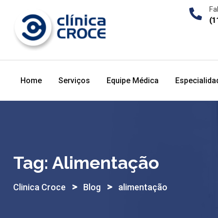
Skip
Fa
to
(1
content
Home
Serviços
Equipe Médica
Especialida
Tag:
Alimentação
>
>
Clinica Croce
Blog
alimentação