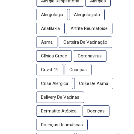
Alergia Respiratória
Alergias
Alergologia
Alergologista
Anafilaxia
Artrite Reumatoide
Asma
Carteira De Vacinação
Clínica Croce
Coronavirus
Covid-19
Crianças
Crise Alérgica
Crise De Asma
Delivery De Vacinas
Dermatite Atópica
Doenças
Doenças Reumáticas