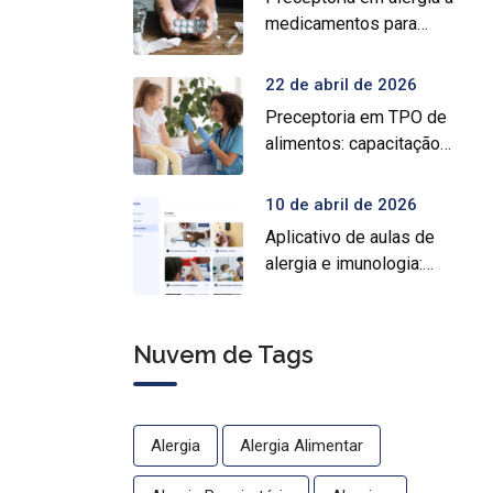
medicamentos para
prática médica
especializada
22 de abril de 2026
Preceptoria em TPO de
alimentos: capacitação
prática para médicos
10 de abril de 2026
Aplicativo de aulas de
alergia e imunologia:
conheça o Crocys e
estude com conteúdo
médico gratuito
Nuvem de Tags
Alergia
Alergia Alimentar