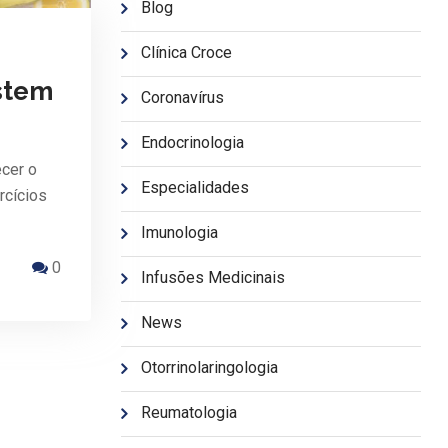
Blog
Clínica Croce
istem
Coronavírus
Endocrinologia
ecer o
Especialidades
rcícios
Imunologia
0
Infusões Medicinais
News
Otorrinolaringologia
Reumatologia