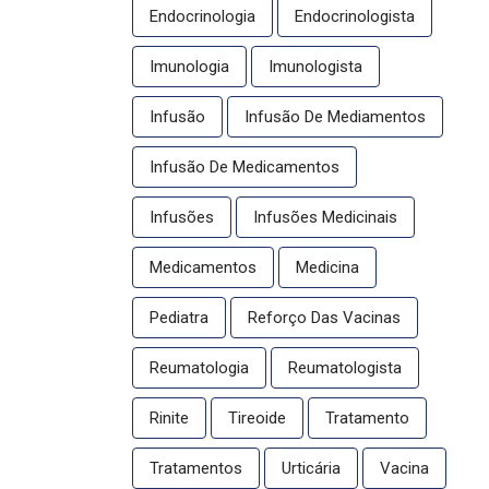
Endocrinologia
Endocrinologista
Imunologia
Imunologista
Infusão
Infusão De Mediamentos
Infusão De Medicamentos
Infusões
Infusões Medicinais
Medicamentos
Medicina
Pediatra
Reforço Das Vacinas
Reumatologia
Reumatologista
Rinite
Tireoide
Tratamento
Tratamentos
Urticária
Vacina