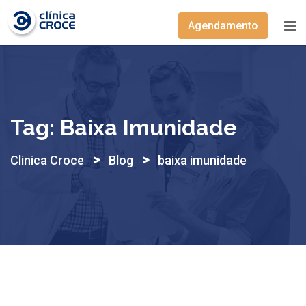
Skip
to
Agendamento
content
Tag:
Baixa Imunidade
>
>
Clinica Croce
Blog
baixa imunidade