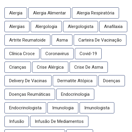
Alergia
Alergia Alimentar
Alergia Respiratória
Alergias
Alergologia
Alergologista
Anafilaxia
Artrite Reumatoide
Asma
Carteira De Vacinação
Clínica Croce
Coronavirus
Covid-19
Crianças
Crise Alérgica
Crise De Asma
Delivery De Vacinas
Dermatite Atópica
Doenças
Doenças Reumáticas
Endocrinologia
Endocrinologista
Imunologia
Imunologista
Infusão
Infusão De Mediamentos