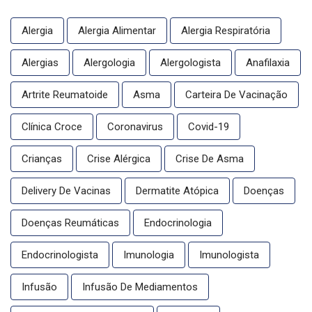
Alergia
Alergia Alimentar
Alergia Respiratória
Alergias
Alergologia
Alergologista
Anafilaxia
Artrite Reumatoide
Asma
Carteira De Vacinação
Clínica Croce
Coronavirus
Covid-19
Crianças
Crise Alérgica
Crise De Asma
Delivery De Vacinas
Dermatite Atópica
Doenças
Doenças Reumáticas
Endocrinologia
Endocrinologista
Imunologia
Imunologista
Infusão
Infusão De Mediamentos