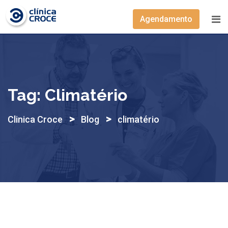
Skip
to
Agendamento
content
Tag:
Climatério
>
>
Clinica Croce
Blog
climatério