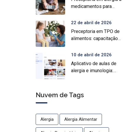
medicamentos para
prática médica
especializada
22 de abril de 2026
Preceptoria em TPO de
alimentos: capacitação
prática para médicos
10 de abril de 2026
Aplicativo de aulas de
alergia e imunologia:
conheça o Crocys e
estude com conteúdo
médico gratuito
Nuvem de Tags
Alergia
Alergia Alimentar