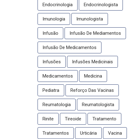
Endocrinologia
Endocrinologista
Imunologia
Imunologista
Infusão
Infusão De Mediamentos
Infusão De Medicamentos
Infusões
Infusões Medicinais
Medicamentos
Medicina
Pediatra
Reforço Das Vacinas
Reumatologia
Reumatologista
Rinite
Tireoide
Tratamento
Tratamentos
Urticária
Vacina