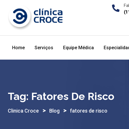
Skip
Fa
to
(1
content
Home
Serviços
Equipe Médica
Especialida
Tag:
Fatores De Risco
>
>
Clinica Croce
Blog
fatores de risco