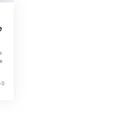
e
e
de
0