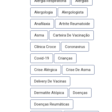
Alergia Respiratória
Alergias
Alergologia
Alergologista
Anafilaxia
Artrite Reumatoide
Asma
Carteira De Vacinação
Clínica Croce
Coronavirus
Covid-19
Crianças
Crise Alérgica
Crise De Asma
Delivery De Vacinas
Dermatite Atópica
Doenças
Doenças Reumáticas