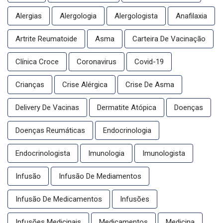
Alergias
Alergologia
Alergologista
Anafilaxia
Artrite Reumatoide
Asma
Carteira De Vacinação
Clínica Croce
Coronavirus
Covid-19
Crianças
Crise Alérgica
Crise De Asma
Delivery De Vacinas
Dermatite Atópica
Doenças
Doenças Reumáticas
Endocrinologia
Endocrinologista
Imunologia
Imunologista
Infusão
Infusão De Mediamentos
Infusão De Medicamentos
Infusões
Infusões Medicinais
Medicamentos
Medicina