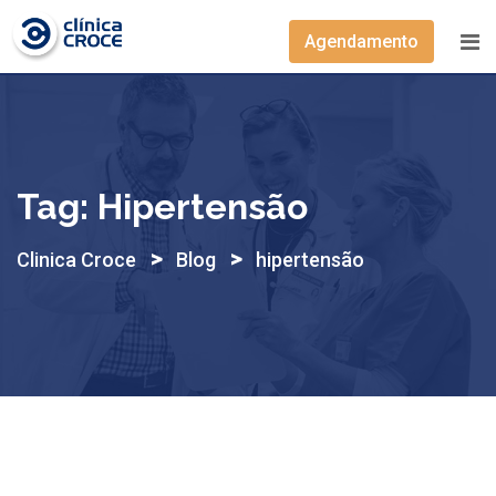
Skip
to
Agendamento
content
Tag:
Hipertensão
>
>
Clinica Croce
Blog
hipertensão