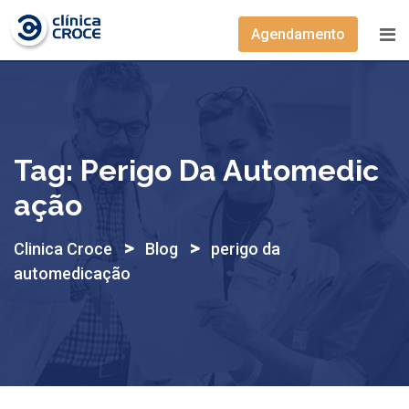
Skip
to
Agendamento
content
Tag:
Perigo Da Automedic
Ação
>
>
Clinica Croce
Blog
perigo da
automedicação