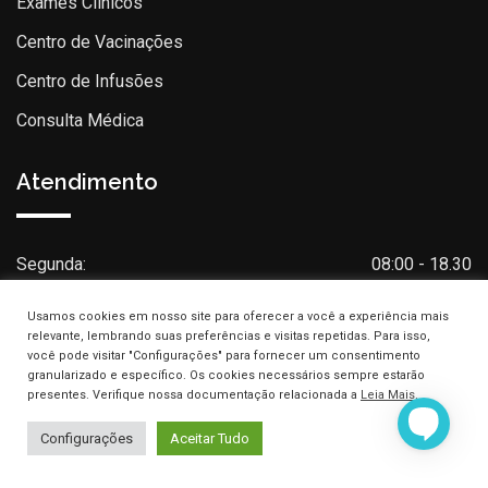
Exames Clínicos
Centro de Vacinações
Centro de Infusões
Consulta Médica
Atendimento
Segunda:
08:00 - 18.30
Terça:
08:00 - 18.30
Usamos cookies em nosso site para oferecer a você a experiência mais
Quarta:
08:00 - 18.30
relevante, lembrando suas preferências e visitas repetidas. Para isso,
você pode visitar "Configurações" para fornecer um consentimento
Quinta:
08:00 - 18.30
granularizado e específico. Os cookies necessários sempre estarão
presentes. Verifique nossa documentação relacionada a
Leia Mais
.
Sexta:
08:00 - 18.30
Configurações
Aceitar Tudo
Sábado:
08:00 - 11:30
Domingo:
Fechado