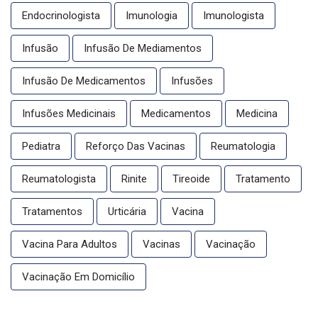
Endocrinologista
Imunologia
Imunologista
Infusão
Infusão De Mediamentos
Infusão De Medicamentos
Infusões
Infusões Medicinais
Medicamentos
Medicina
Pediatra
Reforço Das Vacinas
Reumatologia
Reumatologista
Rinite
Tireoide
Tratamento
Tratamentos
Urticária
Vacina
Vacina Para Adultos
Vacinas
Vacinação
Vacinação Em Domicílio