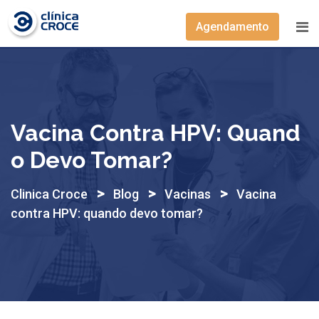
Skip
to
Agendamento
content
Vacina Contra HPV: Quand
O Devo Tomar?
>
>
>
Clinica Croce
Blog
Vacinas
Vacina
contra HPV: quando devo tomar?