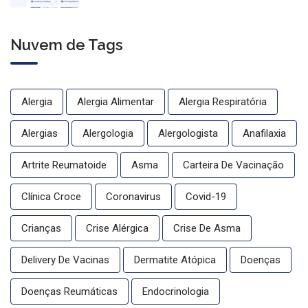
com conteúdo médico gratuito
Nuvem de Tags
Alergia
Alergia Alimentar
Alergia Respiratória
Alergias
Alergologia
Alergologista
Anafilaxia
Artrite Reumatoide
Asma
Carteira De Vacinação
Clínica Croce
Coronavirus
Covid-19
Crianças
Crise Alérgica
Crise De Asma
Delivery De Vacinas
Dermatite Atópica
Doenças
Doenças Reumáticas
Endocrinologia