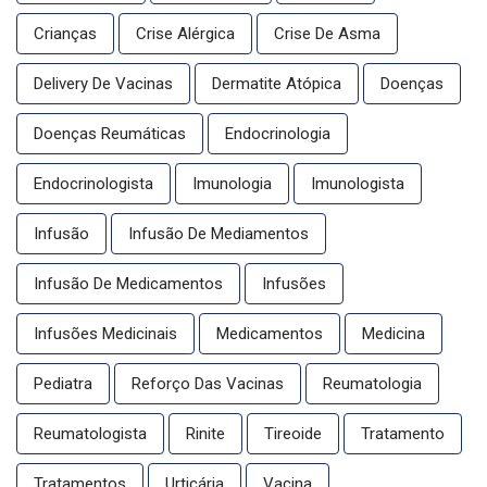
Crianças
Crise Alérgica
Crise De Asma
Delivery De Vacinas
Dermatite Atópica
Doenças
Doenças Reumáticas
Endocrinologia
Endocrinologista
Imunologia
Imunologista
Infusão
Infusão De Mediamentos
Infusão De Medicamentos
Infusões
Infusões Medicinais
Medicamentos
Medicina
Pediatra
Reforço Das Vacinas
Reumatologia
Reumatologista
Rinite
Tireoide
Tratamento
Tratamentos
Urticária
Vacina