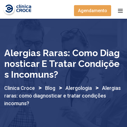
Skip
to
Agendamento
content
Alergias Raras: Como Diag
Nosticar E Tratar Condiçõe
S Incomuns?
>
>
>
Clinica Croce
Blog
Alergologia
Alergias
raras: como diagnosticar e tratar condições
incomuns?