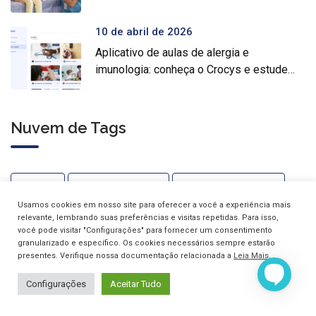
10 de abril de 2026
Aplicativo de aulas de alergia e
imunologia: conheça o Crocys e estude
com conteúdo médico gratuito
Nuvem de Tags
Alergia
Alergia Alimentar
Alergia Respiratória
Usamos cookies em nosso site para oferecer a você a experiência mais
Alergias
Alergologia
Alergologista
Anafilaxia
relevante, lembrando suas preferências e visitas repetidas. Para isso,
você pode visitar "Configurações" para fornecer um consentimento
granularizado e específico. Os cookies necessários sempre estarão
Artrite Reumatoide
Asma
Carteira De Vacinação
presentes. Verifique nossa documentação relacionada a
Leia Mais
.
Clínica Croce
Coronavirus
Covid-19
Configurações
Aceitar Tudo
Crianças
Crise Alérgica
Crise De Asma