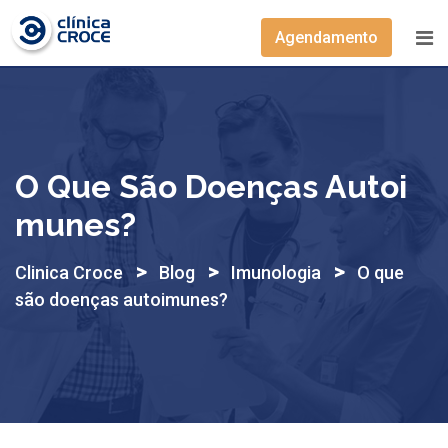
Skip
to
Agendamento
content
O Que São Doenças Autoi
Munes?
>
>
>
Clinica Croce
Blog
Imunologia
O que
são doenças autoimunes?