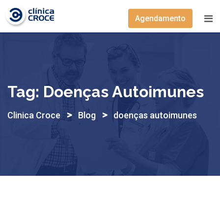
Skip
to
Agendamento
content
Tag:
Doenças Autoimunes
>
>
Clinica Croce
Blog
doenças autoimunes