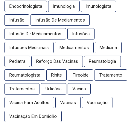
Endocrinologista
Imunologia
Imunologista
Infusão
Infusão De Mediamentos
Infusão De Medicamentos
Infusões
Infusões Medicinais
Medicamentos
Medicina
Pediatra
Reforço Das Vacinas
Reumatologia
Reumatologista
Rinite
Tireoide
Tratamento
Tratamentos
Urticária
Vacina
Vacina Para Adultos
Vacinas
Vacinação
Vacinação Em Domicílio