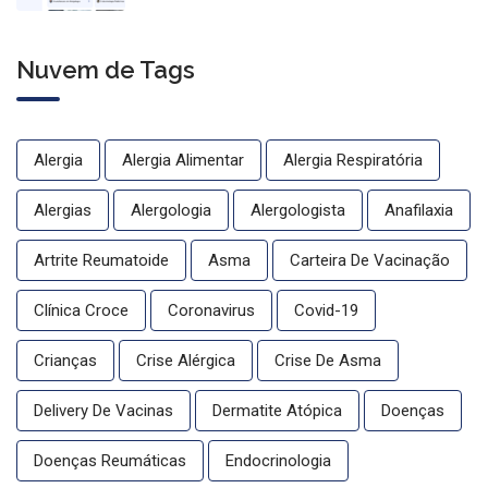
com conteúdo médico gratuito
Nuvem de Tags
Alergia
Alergia Alimentar
Alergia Respiratória
Alergias
Alergologia
Alergologista
Anafilaxia
Artrite Reumatoide
Asma
Carteira De Vacinação
Clínica Croce
Coronavirus
Covid-19
Crianças
Crise Alérgica
Crise De Asma
Delivery De Vacinas
Dermatite Atópica
Doenças
Doenças Reumáticas
Endocrinologia