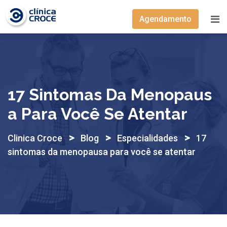
Skip
to
Agendamento
content
17 Sintomas Da Menopaus
A Para Você Se Atentar
>
>
>
Clinica Croce
Blog
Especialidades
17
sintomas da menopausa para você se atentar