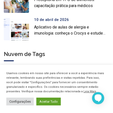
capacitação prática para médicos
10 de abril de 2026
Aplicativo de aulas de alergia e
imunologia: conheça o Crocys e estude
com conteúdo médico gratuito
Nuvem de Tags
Usamos cookies em nosso site para oferecer a você a experiência mais
Alergia
Alergia Alimentar
Alergia Respiratória
relevante, lembrando suas preferências e visitas repetidas. Para isso,
você pode visitar "Configurações" para fornecer um consentimento
Alergias
Alergologia
Alergologista
Anafilaxia
granularizado e específico. Os cookies necessários sempre estarão
presentes. Verifique nossa documentação relacionada a
Leia Mais
.
Artrite Reumatoide
Asma
Carteira De Vacinação
Configurações
Aceitar Tudo
Clínica Croce
Coronavirus
Covid-19