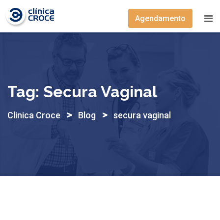
Skip
to
Agendamento
content
Tag:
Secura Vaginal
>
>
Clinica Croce
Blog
secura vaginal