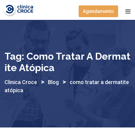
Skip
to
Agendamento
content
Tag:
Como Tratar A Dermat
Ite Atópica
>
>
Clinica Croce
Blog
como tratar a dermatite
atópica