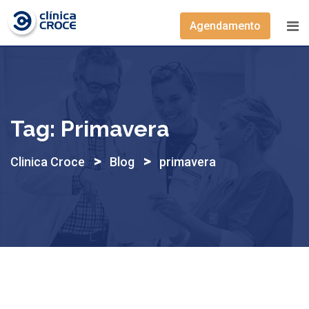
Skip
to
Agendamento
content
Tag:
Primavera
>
>
Clinica Croce
Blog
primavera