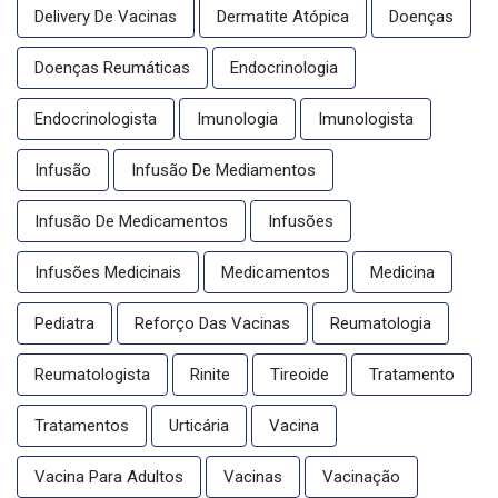
Delivery De Vacinas
Dermatite Atópica
Doenças
Doenças Reumáticas
Endocrinologia
Endocrinologista
Imunologia
Imunologista
Infusão
Infusão De Mediamentos
Infusão De Medicamentos
Infusões
Infusões Medicinais
Medicamentos
Medicina
Pediatra
Reforço Das Vacinas
Reumatologia
Reumatologista
Rinite
Tireoide
Tratamento
Tratamentos
Urticária
Vacina
Vacina Para Adultos
Vacinas
Vacinação