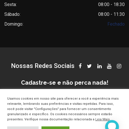
Sexta:
08:00 - 18.30
Sábado:
08:00 - 11:30
Domingo:
Fechado
Nossas Redes Sociais
Cadastre-se e não perca nada!
Usamos cookies em nosso site para oferecer a você a experiência mais
relevante, lembrando suas preferências e visitas repetidas. Para isso,
você pode visitar "Configurações" para fornecer um consentimento
granularizado e específico. Os cookies necessários sempre estarão
presentes. Verifique nossa documentação relacionada a
Leia Mais
.