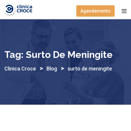
Skip
to
Agendamento
content
Tag:
Surto De Meningite
>
>
Clinica Croce
Blog
surto de meningite