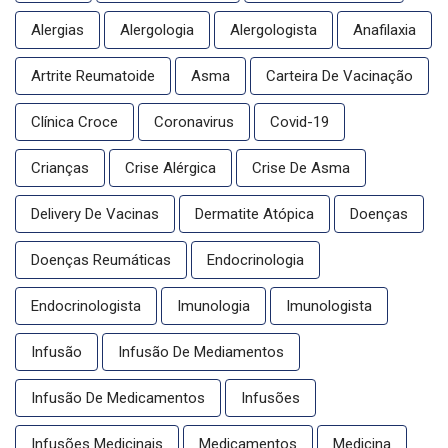
Alergias
Alergologia
Alergologista
Anafilaxia
Artrite Reumatoide
Asma
Carteira De Vacinação
Clínica Croce
Coronavirus
Covid-19
Crianças
Crise Alérgica
Crise De Asma
Delivery De Vacinas
Dermatite Atópica
Doenças
Doenças Reumáticas
Endocrinologia
Endocrinologista
Imunologia
Imunologista
Infusão
Infusão De Mediamentos
Infusão De Medicamentos
Infusões
Infusões Medicinais
Medicamentos
Medicina