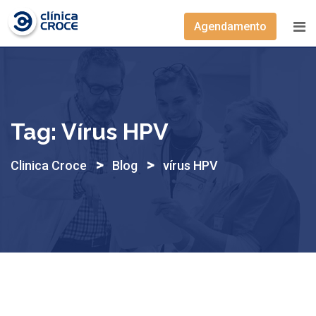
Skip
to
Agendamento
content
Tag:
Vírus HPV
>
>
Clinica Croce
Blog
vírus HPV