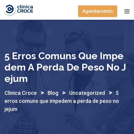
Skip
to
Agendamento
content
5 Erros Comuns Que Impe
Dem A Perda De Peso No J
Ejum
>
>
>
Clinica Croce
Blog
Uncategorized
5
erros comuns que impedem a perda de peso no
jejum