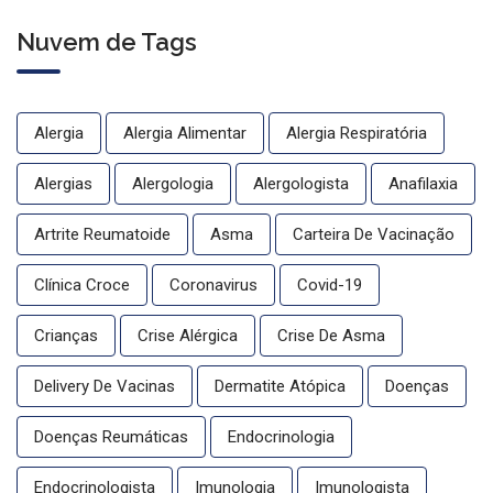
Nuvem de Tags
Alergia
Alergia Alimentar
Alergia Respiratória
Alergias
Alergologia
Alergologista
Anafilaxia
Artrite Reumatoide
Asma
Carteira De Vacinação
Clínica Croce
Coronavirus
Covid-19
Crianças
Crise Alérgica
Crise De Asma
Delivery De Vacinas
Dermatite Atópica
Doenças
Doenças Reumáticas
Endocrinologia
Endocrinologista
Imunologia
Imunologista