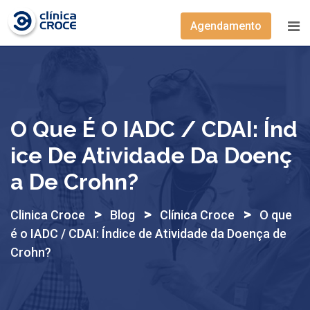
Skip
to
Agendamento
content
O Que É O IADC / CDAI: Índ
Ice De Atividade Da Doenç
A De Crohn?
>
>
>
Clinica Croce
Blog
Clínica Croce
O que
é o IADC / CDAI: Índice de Atividade da Doença de
Crohn?