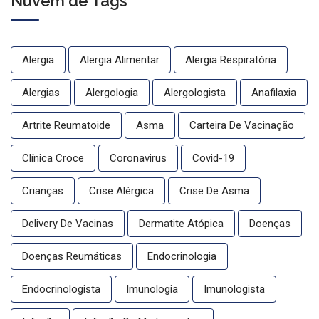
Nuvem de Tags
Alergia
Alergia Alimentar
Alergia Respiratória
Alergias
Alergologia
Alergologista
Anafilaxia
Artrite Reumatoide
Asma
Carteira De Vacinação
Clínica Croce
Coronavirus
Covid-19
Crianças
Crise Alérgica
Crise De Asma
Delivery De Vacinas
Dermatite Atópica
Doenças
Doenças Reumáticas
Endocrinologia
Endocrinologista
Imunologia
Imunologista