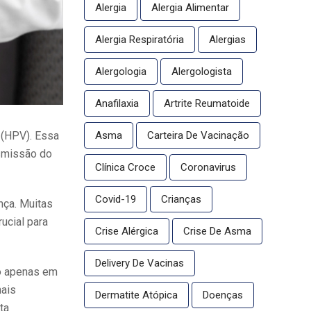
Alergia
Alergia Alimentar
Alergia Respiratória
Alergias
Alergologia
Alergologista
Anafilaxia
Artrite Reumatoide
 (HPV). Essa
Asma
Carteira De Vacinação
nsmissão do
Clínica Croce
Coronavirus
Covid-19
Crianças
nça. Muitas
ucial para
Crise Alérgica
Crise De Asma
Delivery De Vacinas
o apenas em
nais
Dermatite Atópica
Doenças
ta