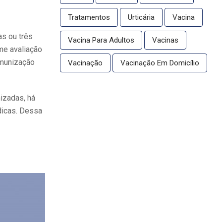
Tratamentos
Urticária
Vacina
as ou três
Vacina Para Adultos
Vacinas
me avaliação
imunização
Vacinação
Vacinação Em Domicílio
izadas, há
dicas. Dessa