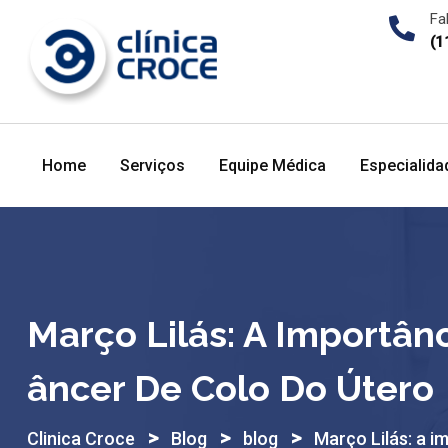
Skip
Fa
to
(1
content
Home
Serviços
Equipe Médica
Especialida
Março Lilás: A Importâ
Âncer De Colo Do Útero
>
>
>
Clinica Croce
Blog
blog
Março Lilás: a 