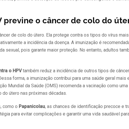
 previne o câncer de colo do úte
ncer de colo do útero. Ela protege contra os tipos do vírus mai
icativamente a incidência da doença. A imunização é recomendad
ida sexual, pois garante maior proteção. No entanto, adultos t
ntra o HPV
também reduz a incidência de outros tipos de cânce
 Dessa forma, a imunização contribui para uma saúde geral mais e
ização Mundial da Saúde (OMS) recomenda a vacinação como uma
olo do útero nas próximas décadas.
s, como o
Papanicolau
, as chances de identificação precoce e t
égia para evitar complicações e garantir uma vida saudável par