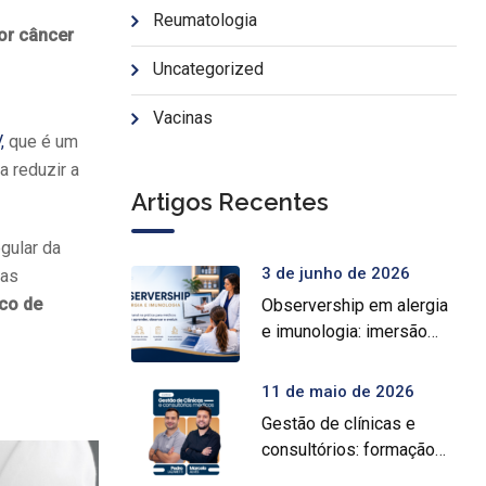
Reumatologia
or câncer
Uncategorized
Vacinas
,
que é um
 reduzir a
Artigos Recentes
gular da
3 de junho de 2026
das
co de
Observership em alergia
e imunologia: imersão
prática para médicos
11 de maio de 2026
Gestão de clínicas e
consultórios: formação
intensiva para médicos