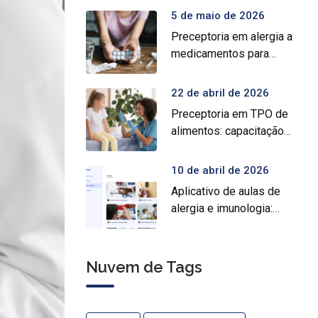
5 de maio de 2026
Preceptoria em alergia a
medicamentos para
prática médica
especializada
22 de abril de 2026
Preceptoria em TPO de
alimentos: capacitação
prática para médicos
10 de abril de 2026
Aplicativo de aulas de
alergia e imunologia:
conheça o Crocys e
estude com conteúdo
médico gratuito
Nuvem de Tags