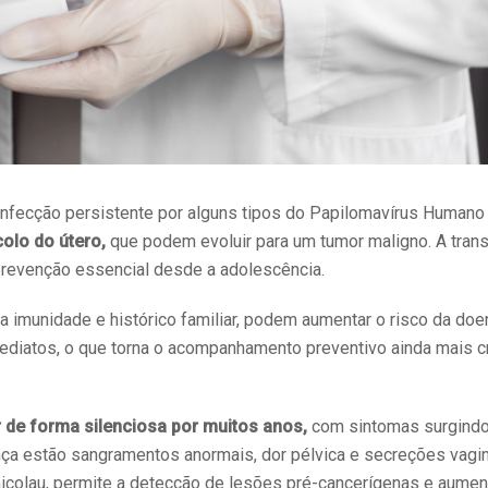
 infecção persistente por alguns tipos do Papilomavírus Humano
colo do útero,
que podem evoluir para um tumor maligno. A tra
 prevenção essencial desde a adolescência.
xa imunidade e histórico familiar, podem aumentar o risco da doe
iatos, o que torna o acompanhamento preventivo ainda mais cr
 de forma silenciosa por muitos anos,
com sintomas surgind
nça estão sangramentos anormais, dor pélvica e secreções vagi
icolau, permite a detecção de lesões pré-cancerígenas e aumen