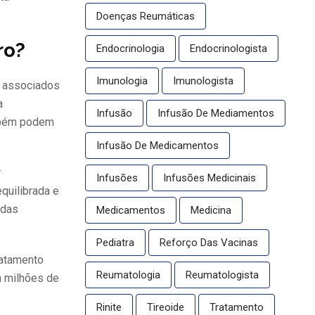
Doenças Reumáticas
ro?
Endocrinologia
Endocrinologista
Imunologia
Imunologista
s associados
a
Infusão
Infusão De Mediamentos
ambém podem
Infusão De Medicamentos
r
Infusões
Infusões Medicinais
quilibrada e
 das
Medicamentos
Medicina
Pediatra
Reforço Das Vacinas
ratamento
Reumatologia
Reumatologista
a milhões de
Rinite
Tireoide
Tratamento