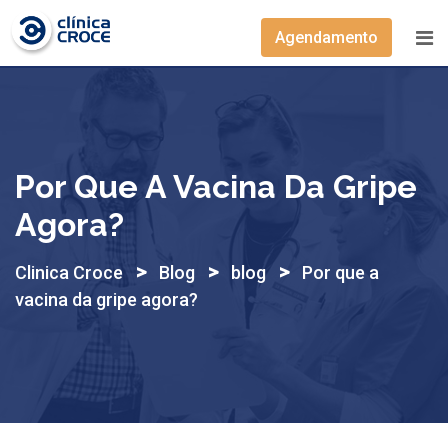
Skip
to
Agendamento
content
Por Que A Vacina Da Gripe
Agora?
>
>
>
Clinica Croce
Blog
blog
Por que a
vacina da gripe agora?