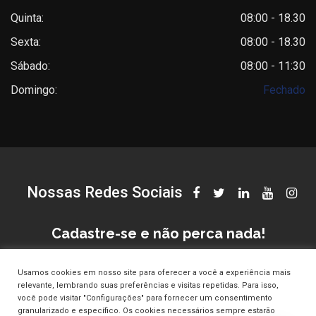
Quinta:
08:00 - 18.30
Sexta:
08:00 - 18.30
Sábado:
08:00 - 11:30
Domingo:
Fechado
Nossas Redes Sociais
Cadastre-se e não perca nada!
Usamos cookies em nosso site para oferecer a você a experiência mais
relevante, lembrando suas preferências e visitas repetidas. Para isso,
você pode visitar "Configurações" para fornecer um consentimento
granularizado e específico. Os cookies necessários sempre estarão