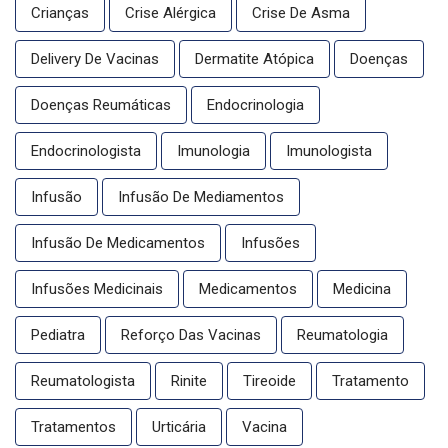
Crianças
Crise Alérgica
Crise De Asma
Delivery De Vacinas
Dermatite Atópica
Doenças
Doenças Reumáticas
Endocrinologia
Endocrinologista
Imunologia
Imunologista
Infusão
Infusão De Mediamentos
Infusão De Medicamentos
Infusões
Infusões Medicinais
Medicamentos
Medicina
Pediatra
Reforço Das Vacinas
Reumatologia
Reumatologista
Rinite
Tireoide
Tratamento
Tratamentos
Urticária
Vacina