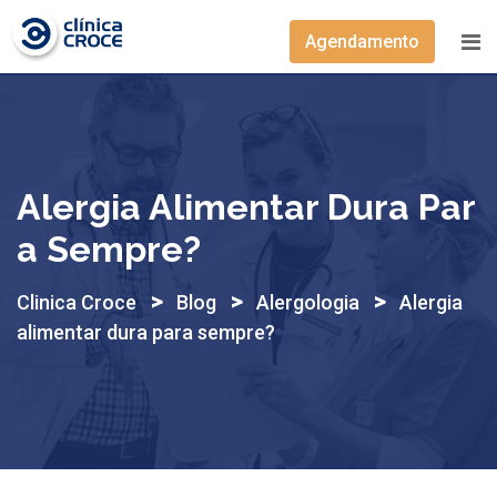
Skip
to
Agendamento
content
Alergia Alimentar Dura Par
A Sempre?
>
>
>
Clinica Croce
Blog
Alergologia
Alergia
alimentar dura para sempre?