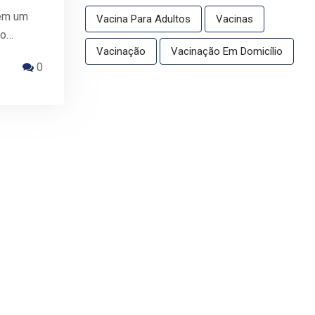
 em um
Vacina Para Adultos
Vacinas
to…
Vacinação
Vacinação Em Domicílio
0