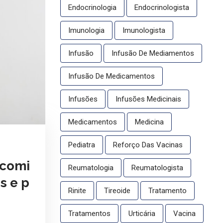
Endocrinologia
Endocrinologista
Imunologia
Imunologista
Infusão
Infusão De Mediamentos
Infusão De Medicamentos
Infusões
Infusões Medicinais
Medicamentos
Medicina
Pediatra
Reforço Das Vacinas
 comi
Reumatologia
Reumatologista
s e p
Rinite
Tireoide
Tratamento
Tratamentos
Urticária
Vacina