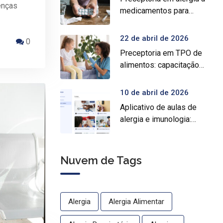
enças
medicamentos para
prática médica
especializada
22 de abril de 2026
0
Preceptoria em TPO de
alimentos: capacitação
prática para médicos
10 de abril de 2026
Aplicativo de aulas de
alergia e imunologia:
conheça o Crocys e
estude com conteúdo
médico gratuito
Nuvem de Tags
Alergia
Alergia Alimentar