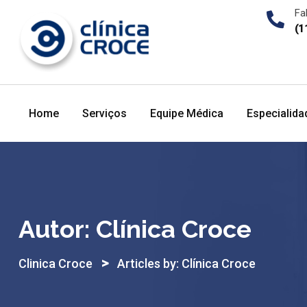
Skip
Fa
to
(1
content
Home
Serviços
Equipe Médica
Especialida
Autor:
Clínica Croce
>
Clinica Croce
Articles by: Clínica Croce