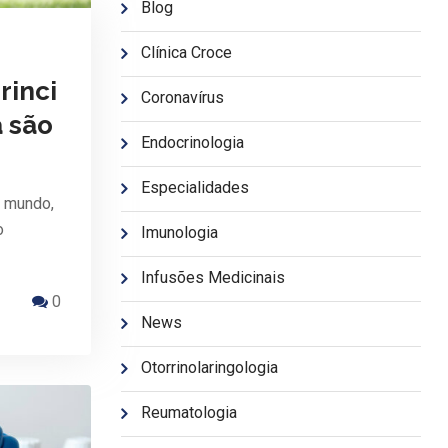
Blog
Clínica Croce
rinci
Coronavírus
a são
Endocrinologia
Especialidades
o mundo,
o
Imunologia
Infusões Medicinais
0
News
Otorrinolaringologia
Reumatologia