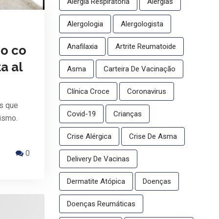
Alergia Respiratória
Alergias
Alergologia
Alergologista
Anafilaxia
Artrite Reumatoide
o co
a al
Asma
Carteira De Vacinação
Clínica Croce
Coronavirus
s que
Covid-19
Crianças
ismo.
Crise Alérgica
Crise De Asma
0
Delivery De Vacinas
Dermatite Atópica
Doenças
Doenças Reumáticas