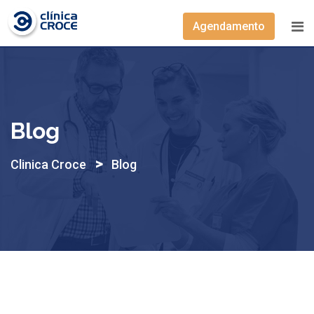
Skip
to
Agendamento
content
Blog
>
Clinica Croce
Blog