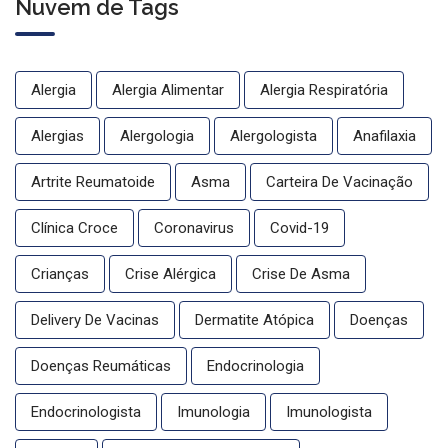
Nuvem de Tags
Alergia
Alergia Alimentar
Alergia Respiratória
Alergias
Alergologia
Alergologista
Anafilaxia
Artrite Reumatoide
Asma
Carteira De Vacinação
Clínica Croce
Coronavirus
Covid-19
Crianças
Crise Alérgica
Crise De Asma
Delivery De Vacinas
Dermatite Atópica
Doenças
Doenças Reumáticas
Endocrinologia
Endocrinologista
Imunologia
Imunologista