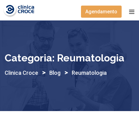
Skip
to
Agendamento
content
Categoria:
Reumatologia
>
>
Clinica Croce
Blog
Reumatologia