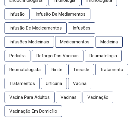
Endocrinologista
Imunologia
Imunologista
Infusão
Infusão De Mediamentos
Infusão De Medicamentos
Infusões
Infusões Medicinais
Medicamentos
Medicina
Pediatra
Reforço Das Vacinas
Reumatologia
Reumatologista
Rinite
Tireoide
Tratamento
Tratamentos
Urticária
Vacina
Vacina Para Adultos
Vacinas
Vacinação
Vacinação Em Domicílio