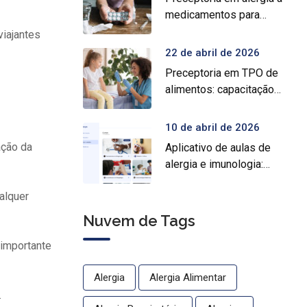
medicamentos para
prática médica
viajantes
especializada
22 de abril de 2026
Preceptoria em TPO de
alimentos: capacitação
prática para médicos
10 de abril de 2026
ação da
Aplicativo de aulas de
alergia e imunologia:
conheça o Crocys e
alquer
estude com conteúdo
médico gratuito
Nuvem de Tags
 importante
Alergia
Alergia Alimentar
.