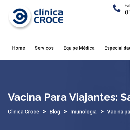
Skip
Fa
to
(1
content
Home
Serviços
Equipe Médica
Especialida
Vacina Para Viajantes: S
>
>
>
Clinica Croce
Blog
Imunologia
Vacina pa