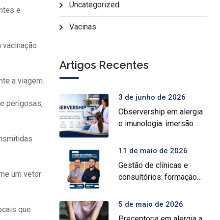
Uncategorized
ntes e
Vacinas
a vacinação
Artigos Recentes
nte a viagem.
3 de junho de 2026
e perigosas,
Observership em alergia
e imunologia: imersão
prática para médicos
ansmitidas
11 de maio de 2026
Gestão de clínicas e
rne um vetor
consultórios: formação
intensiva para médicos
5 de maio de 2026
ocais que
Preceptoria em alergia a