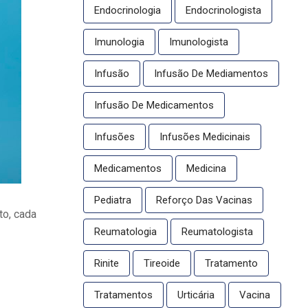
Endocrinologia
Endocrinologista
Imunologia
Imunologista
Infusão
Infusão De Mediamentos
Infusão De Medicamentos
Infusões
Infusões Medicinais
Medicamentos
Medicina
Pediatra
Reforço Das Vacinas
to, cada
Reumatologia
Reumatologista
Rinite
Tireoide
Tratamento
Tratamentos
Urticária
Vacina