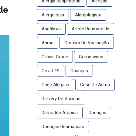
Alergia Respiratória
Alergias
de
Alergologia
Alergologista
Anafilaxia
Artrite Reumatoide
Asma
Carteira De Vacinação
Clínica Croce
Coronavirus
Covid-19
Crianças
Crise Alérgica
Crise De Asma
Delivery De Vacinas
Dermatite Atópica
Doenças
Doenças Reumáticas