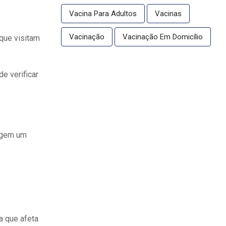
Vacina Para Adultos
Vacinas
Vacinação
Vacinação Em Domicílio
que visitam
e verificar
xigem um
a que afeta